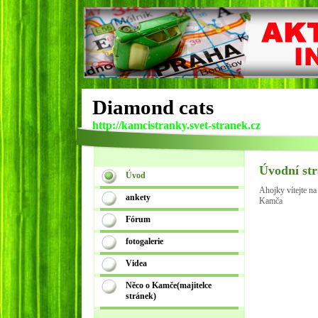
Diamond cats
http://kamcistranky.svet-stranek.cz
Úvodní st
Úvod
Ahojky vítejte na
ankety
Kamča
Fórum
fotogalerie
Videa
Něco o Kamče(majitelce
stránek)