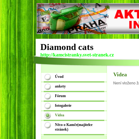
Diamond cats
http://kamcistranky.svet-stranek.cz
Videa
Úvod
Není vloženo ž
ankety
Fórum
fotogalerie
Videa
Něco o Kamče(majitelce
stránek)